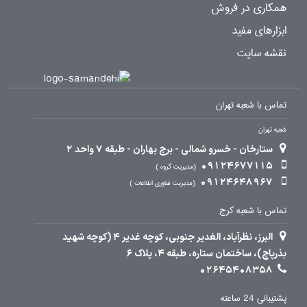
همکاری در فروش
ابزارهای مفید
نقشه سایت
تماس با شعبه تهران
شعبه تهران
ستارخان - خسرو شمالی - برج بهاران - طبقه 7 واحد 2
09124677115
مدیریت گروه
09124648967
مدیریت فناوری اطلاعات
تماس با شعبه کرج
البرز، نظرآباد، الغدیر جنوبی، کوچه غدیر 4 (کوچه شهید
بذرپاچ)، ساختمان ستاره، طبقه 4، پلاک 6
02645408358
پشتیبانی 24 ساعته