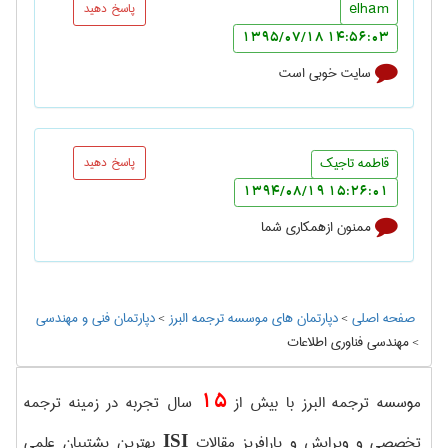
elham
پاسخ دهید
14:56:03 1395/07/18
سایت خوبی است
قاطمه تاجیک
پاسخ دهید
15:26:01 1394/08/19
ممنون ازهمکاری شما
صفحه اصلی
>
دپارتمان های موسسه ترجمه البرز
>
دپارتمان فنی و مهندسی
>
مهندسی فناوری اطلاعات
15
موسسه ترجمه البرز با بیش از
سال تجربه در زمینه ترجمه
تخصصی و ویرایش و پارافریز مقالات
بهترین پشتیبان علمی
ISI