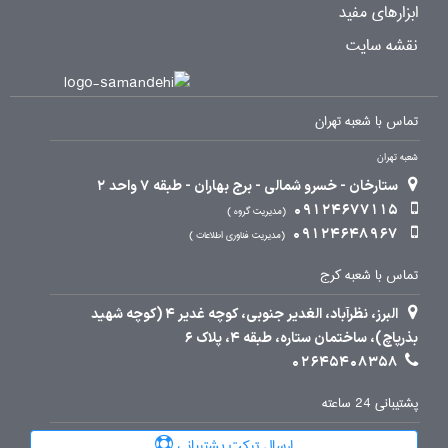
ابزارهای مفید
نقشه سایت
تماس با شعبه تهران
شعبه تهران
ستارخان - خسرو شمالی - برج بهاران - طبقه 7 واحد 2
09124677115
مدیریت گروه
09124648967
مدیریت فناوری اطلاعات
تماس با شعبه کرج
البرز، نظرآباد، الغدیر جنوبی، کوچه غدیر 4 (کوچه شهید
بذرپاچ)، ساختمان ستاره، طبقه 4، پلاک 6
02645408358
پشتیبانی 24 ساعته
ارسال تیکت پشتیبانی