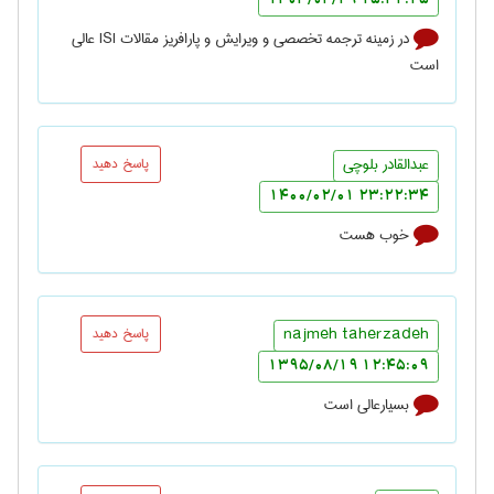
15:42:25 1403/04/29
در زمینه ترجمه تخصصی و ویرایش و پارافریز مقالات ISI عالي
است
عبدالقادر بلوچي
پاسخ دهید
23:22:34 1400/02/01
خوب هست
najmeh taherzadeh
پاسخ دهید
12:45:09 1395/08/19
بسیارعالی است