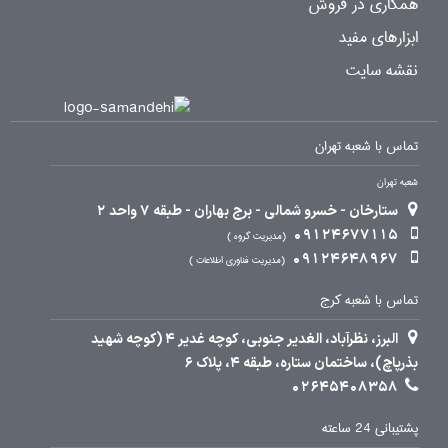
همکاری در فروش
ابزارهای مفید
نقشه سایت
تماس با شعبه تهران
شعبه تهران
ستارخان - خسرو شمالی - برج بهاران - طبقه 7 واحد 2
09124677115
مدیریت گروه
09124648967
مدیریت فناوری اطلاعات
تماس با شعبه کرج
البرز، نظرآباد، الغدیر جنوبی، کوچه غدیر 4 (کوچه شهید
بذرپاچ)، ساختمان ستاره، طبقه 4، پلاک 6
02645408358
پشتیبانی 24 ساعته