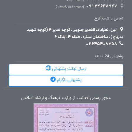
09124648967
مدیریت فناوری اطلاعات
تماس با شعبه کرج
البرز، نظرآباد، الغدیر جنوبی، کوچه غدیر 4 (کوچه شهید
بذرپاچ)، ساختمان ستاره، طبقه 4، پلاک 6
02645408358
پشتیبانی 24 ساعته
ارسال تیکت پشتیبانی
پشتیبانی تلگرام
مجوز رسمی فعالیت از وزارت فرهنگ و ارشاد اسلامی