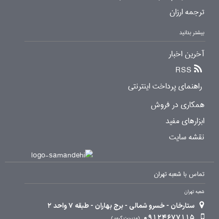
ترجمه ارزان
بیشتر بدانید
آخرین اخبار
RSS
راهنمای پرداخت اینترنتی
همکاری در فروش
ابزارهای مفید
نقشه سایت
تماس با شعبه تهران
شعبه تهران
ستارخان - خسرو شمالی - برج بهاران - طبقه 7 واحد 2
09124677115
مدیریت گروه