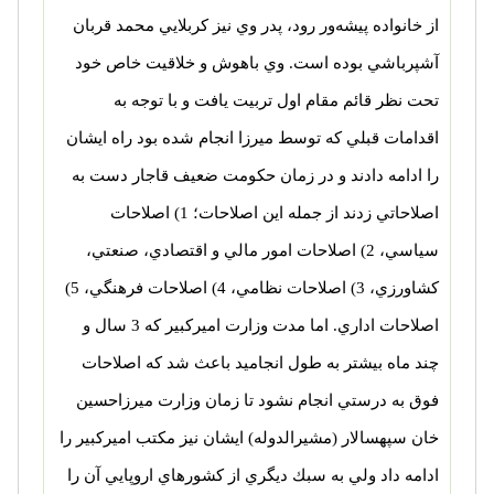
از خانواده پيشه‌ور رود، پدر وي نيز كربلايي محمد قربان
آشپرباشي بوده است. وي باهوش و خلاقيت خاص خود
تحت نظر قائم مقام اول تربيت يافت و با توجه به
اقدامات قبلي كه توسط ميرزا انجام شده بود راه ايشان
را ادامه دادند و در زمان حكومت ضعيف قاجار دست به
اصلاحاتي زدند از جمله اين اصلاحات؛ 1) اصلاحات
سياسي، 2) اصلاحات امور مالي و اقتصادي، صنعتي،
كشاورزي، 3) اصلاحات نظامي، 4) اصلاحات فرهنگي، 5)
اصلاحات اداري. اما مدت وزارت اميركبير كه 3 سال و
چند ماه بيشتر به طول انجاميد باعث شد كه اصلاحات
فوق به درستي انجام نشود تا زمان وزارت ميرزاحسين
خان سپهسالار (مشيرالدوله) ايشان نيز مكتب اميركبير را
ادامه داد ولي به سبك ديگري از كشورهاي اروپايي آن را