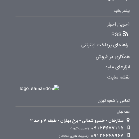
بیشتر بدانید
آخرین اخبار
RSS
راهنمای پرداخت اینترنتی
همکاری در فروش
ابزارهای مفید
نقشه سایت
تماس با شعبه تهران
شعبه تهران
ستارخان - خسرو شمالی - برج بهاران - طبقه 7 واحد 2
09124677115
مدیریت گروه
09124648967
مدیریت فناوری اطلاعات