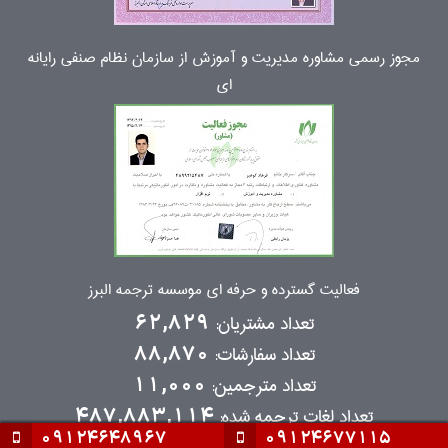
مجوز رسمی مشاوره مدیریت و آموزش از سازمان نظام صنفی رایانه
ای
فعالیت گسترده و حرفه ای موسسه ترجمه البرز
تعداد مشتریان:
62,829
تعداد سفارشات:
88,870
تعداد مترجمین:
11,000
تعداد لغات ترجمه شده:
487,883,114
09124648967
09124677115