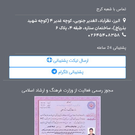
تماس با شعبه کرج
البرز، نظرآباد، الغدیر جنوبی، کوچه غدیر 4 (کوچه شهید
بذرپاچ)، ساختمان ستاره، طبقه 4، پلاک 6
02645408358
پشتیبانی 24 ساعته
ارسال تیکت پشتیبانی
پشتیبانی تلگرام
مجوز رسمی فعالیت از وزارت فرهنگ و ارشاد اسلامی