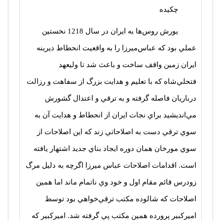
چكيده
يورش روس‌ها به ايران در سال 1218 نخستين
عملي بود كه عباس‌ميرزا را به واقعيت انحطاط ديرينه
ايران زمين واقف ساخت و باعث شد تا وليعهد
فتحلي‌شاه كه با تعليم و هدايت بزرگ از سفاهت و رزالت
درباريان فاصله گرفته و به ترقي و اعتدال گشورش
مي‌انديشيد براي نجات ايران از انحطاط و هدايت آن به
سوي ترقي دست به اصلاحاتي زند كه اين اصلاحات از
سوي مورخان همان دوره ايجاد بناي جديد اشتهار يافته
است. اقدامات اصلاحات عباس ميرزا اگرچه به دليل مرگ
زودرس قائم مقام اول و خود وي ناتمام ماند اما همين
اصلاحات كه شالوده مكتب ترقي‌خواهي بود توسط
اميركبير پرورده همين مكتب پي گرفته شد. اميركبير كه