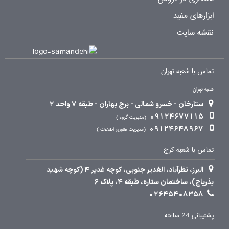
ابزارهای مفید
نقشه سایت
تماس با شعبه تهران
شعبه تهران
ستارخان - خسرو شمالی - برج بهاران - طبقه 7 واحد 2
09124677115
مدیریت گروه
09124648967
مدیریت فناوری اطلاعات
تماس با شعبه کرج
البرز، نظرآباد، الغدیر جنوبی، کوچه غدیر 4 (کوچه شهید
بذرپاچ)، ساختمان ستاره، طبقه 4، پلاک 6
02645408358
پشتیبانی 24 ساعته