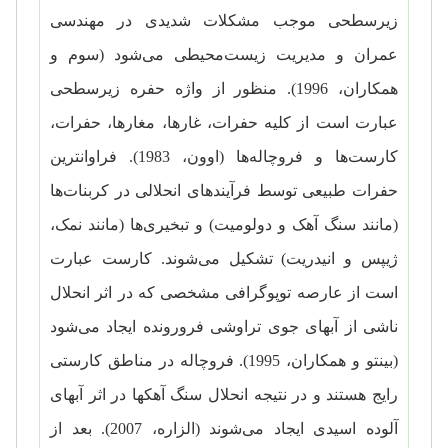
زیرسطحی موجب
مشکلات شدیدی در مهندسی
عمران و مدیریت زیست‌محیطی می‌شود (سوم و
همکاران، 1996).
منظور از واژه حفره زیرسطحی
عبارت است از کلیه حفرات، غارها، مغارها، حفرات،
کارست‌ها و فروچاله‌ها (اوون، 1983). فراوانترین
حفرات طبیعی توسط فرآیندهای انحلالی در کربنات‌ها
(مانند سنگ آهک و دولومیت) و تبخیری‌ها (مانند نمک،
ژیپس و انیدریت) تشکیل می‌شوند. کارست عبارت
است از عارصه توپوگرافی مشخصی که در اثر انحلال
ناشی از آبهای جوی تراوشی فرورونده ایجاد می‌شود
(بینتو و همکاران، 1995). فروچاله در مناطق کارستی
رایج هستند و در نتیجه انحلال سنگ آهکها در اثر آبهای
آلوده اسیدی ایجاد می‌شوند (الزاره، 2007). بعد از