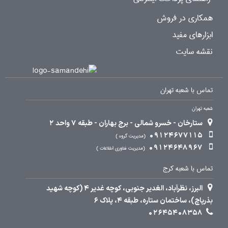
همکاری در فروش
ابزارهای مفید
نقشه سایت
تماس با شعبه تهران
شعبه تهران
ستارخان - خسرو شمالی - برج بهاران - طبقه 7 واحد 2
09124677115
مدیریت گروه
09124648967
مدیریت فناوری اطلاعات
تماس با شعبه کرج
البرز، نظرآباد، الغدیر جنوبی، کوچه غدیر 4 (کوچه شهید
بذرپاچ)، ساختمان ستاره، طبقه 4، پلاک 6
02645408358