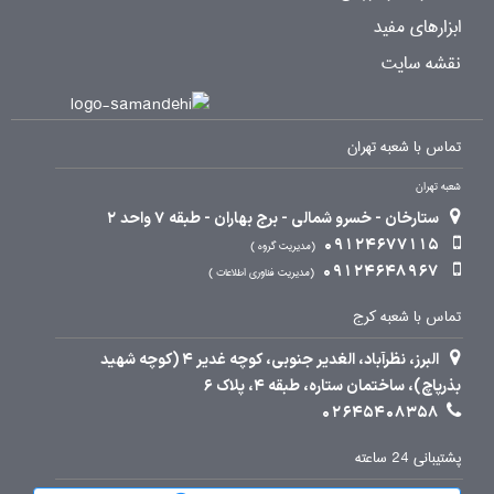
ابزارهای مفید
نقشه سایت
تماس با شعبه تهران
شعبه تهران
ستارخان - خسرو شمالی - برج بهاران - طبقه 7 واحد 2
09124677115
مدیریت گروه
09124648967
مدیریت فناوری اطلاعات
تماس با شعبه کرج
البرز، نظرآباد، الغدیر جنوبی، کوچه غدیر 4 (کوچه شهید
بذرپاچ)، ساختمان ستاره، طبقه 4، پلاک 6
02645408358
پشتیبانی 24 ساعته