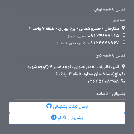
تماس با شعبه تهران
شعبه تهران
ستارخان - خسرو شمالی - برج بهاران - طبقه 7 واحد 2
09124677115
مدیریت گروه
09124648967
مدیریت فناوری اطلاعات
تماس با شعبه کرج
البرز، نظرآباد، الغدیر جنوبی، کوچه غدیر 4 (کوچه شهید
بذرپاچ)، ساختمان ستاره، طبقه 4، پلاک 6
02645408358
پشتیبانی 24 ساعته
ارسال تیکت پشتیبانی
پشتیبانی تلگرام