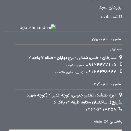
ابزارهای مفید
نقشه سایت
تماس با شعبه تهران
شعبه تهران
ستارخان - خسرو شمالی - برج بهاران - طبقه 7 واحد 2
09124677115
مدیریت گروه
09124648967
مدیریت فناوری اطلاعات
تماس با شعبه کرج
البرز، نظرآباد، الغدیر جنوبی، کوچه غدیر 4 (کوچه شهید
بذرپاچ)، ساختمان ستاره، طبقه 4، پلاک 6
02645408358
پشتیبانی 24 ساعته