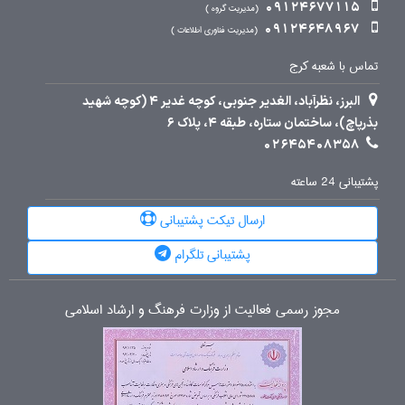
09124677115
مدیریت گروه
09124648967
مدیریت فناوری اطلاعات
تماس با شعبه کرج
البرز، نظرآباد، الغدیر جنوبی، کوچه غدیر 4 (کوچه شهید
بذرپاچ)، ساختمان ستاره، طبقه 4، پلاک 6
02645408358
پشتیبانی 24 ساعته
ارسال تیکت پشتیبانی
پشتیبانی تلگرام
مجوز رسمی فعالیت از وزارت فرهنگ و ارشاد اسلامی