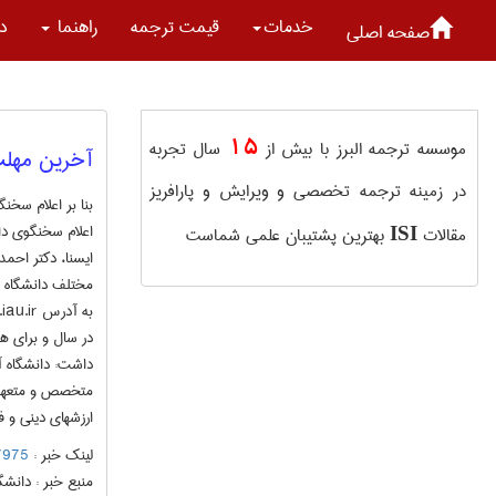
خدمات
قیمت ترجمه
راهنما
در
صفحه اصلی
15
موسسه ترجمه البرز با بیش از
سال تجربه
آخرین مهلت 
در زمینه ترجمه تخصصی و ویرایش و پارافریز
مقالات
بهترین پشتیبان علمی شماست
ISI
ایسنا، دکتر احم
در سال و برای ه
داشت: دانشگاه آز
متخصص و متعهد 
ارزشهای دینی و 
لینک خبر :
60077975
منبع خبر :
دانشگا