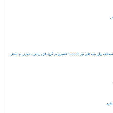
ول
اعلام نتايج مرحله اول آزمون سراسري سال 1400(همچنین مشاهده پاسخنامه برای رتبه های زیر 100000 کشوری در گروه های ریاضی ، تجربی و انسانی