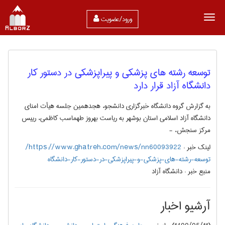
ورود/عضویت
توسعه رشته های پزشکی و پیراپزشکی در دستور کار
دانشگاه آزاد قرار دارد
به گزارش گروه دانشگاه خبرگزاری دانشجو، هجدهمین جلسه هیأت امنای
دانشگاه آزاد اسلامی استان بوشهر به ریاست بهروز طهماسب کاظمی، رییس
مرکز سنجش، -
لینک خبر :
https://www.ghatreh.com/news/nn60093922/
توسعه-رشته‎-های-پزشکی-و-پیراپزشکی-در-دستور-کار-دانشگاه
منبع خبر :
دانشگاه آزاد
آرشیو اخبار