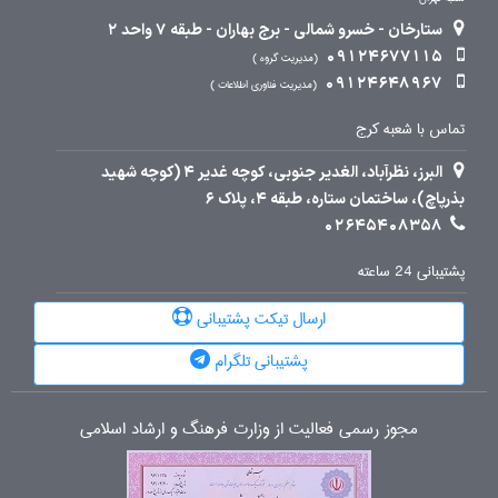
ستارخان - خسرو شمالی - برج بهاران - طبقه 7 واحد 2
09124677115
مدیریت گروه
09124648967
مدیریت فناوری اطلاعات
تماس با شعبه کرج
البرز، نظرآباد، الغدیر جنوبی، کوچه غدیر 4 (کوچه شهید
بذرپاچ)، ساختمان ستاره، طبقه 4، پلاک 6
02645408358
پشتیبانی 24 ساعته
ارسال تیکت پشتیبانی
پشتیبانی تلگرام
مجوز رسمی فعالیت از وزارت فرهنگ و ارشاد اسلامی