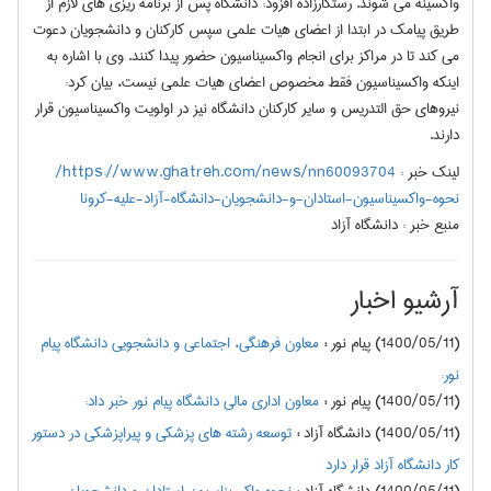
واکسینه می شوند. رستگارزاده افزود: دانشگاه پس از برنامه ریزی های لازم از
طریق پیامک در ابتدا از اعضای هیات علمی سپس کارکنان و دانشجویان دعوت
می کند تا در مراکز برای انجام واکسیناسیون حضور پیدا کنند. وی با اشاره به
اینکه واکسیناسیون فقط مخصوص اعضای هیات علمی نیست، بیان کرد:
نیروهای حق التدریس و سایر کارکنان دانشگاه نیز در اولویت واکسیناسیون قرار
دارند.
لینک خبر :
https://www.ghatreh.com/news/nn60093704/
نحوه-واکسیناسیون-استادان-و-دانشجویان-دانشگاه-آزاد-علیه-کرونا
منبع خبر :
دانشگاه آزاد
آرشیو اخبار
(1400/05/11) پیام نور
:
معاون فرهنگی، اجتماعی و دانشجویی دانشگاه پیام
نور:
(1400/05/11) پیام نور
:
معاون اداری مالی دانشگاه پیام نور خبر داد:
(1400/05/11) دانشگاه آزاد
:
توسعه رشته های پزشکی و پیراپزشکی در دستور
کار دانشگاه آزاد قرار دارد