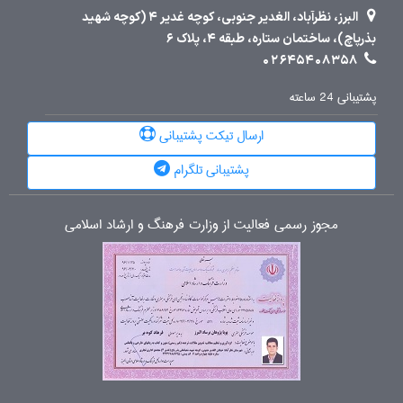
البرز، نظرآباد، الغدیر جنوبی، کوچه غدیر 4 (کوچه شهید
بذرپاچ)، ساختمان ستاره، طبقه 4، پلاک 6
02645408358
پشتیبانی 24 ساعته
ارسال تیکت پشتیبانی
پشتیبانی تلگرام
مجوز رسمی فعالیت از وزارت فرهنگ و ارشاد اسلامی