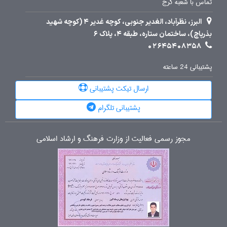
تماس با شعبه کرج
البرز، نظرآباد، الغدیر جنوبی، کوچه غدیر 4 (کوچه شهید
بذرپاچ)، ساختمان ستاره، طبقه 4، پلاک 6
02645408358
پشتیبانی 24 ساعته
ارسال تیکت پشتیبانی
پشتیبانی تلگرام
مجوز رسمی فعالیت از وزارت فرهنگ و ارشاد اسلامی