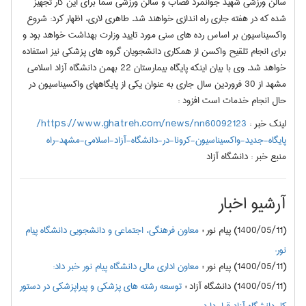
سالن ورزشی شهید جوانمرد قصاب و سالن ورزشی سما برای این کار تجهیز
شده که در هفته جاری راه اندازی خواهند شد. طاهری لاری، اظهار کرد: شروع
واکسیناسیون بر اساس رده های سنی مورد تایید وزارت بهداشت خواهد بود و
برای انجام تلقیح واکسن از همکاری دانشجویان گروه های پزشکی نیز استفاده
خواهد شد. وی با بیان اینکه پایگاه بیمارستان 22 بهمن دانشگاه آزاد اسلامی
مشهد از 30 فروردین سال جاری به عنوان یکی از پایگاههای واکسیناسیون در
حال انجام خدمات است افزود :
لینک خبر :
https://www.ghatreh.com/news/nn60092123/
پایگاه-جدید-واکسیناسیون-کرونا-در-دانشگاه-آزاد-اسلامی-مشهد-راه
منبع خبر :
دانشگاه آزاد
آرشیو اخبار
(1400/05/11) پیام نور
:
معاون فرهنگی، اجتماعی و دانشجویی دانشگاه پیام
نور:
(1400/05/11) پیام نور
:
معاون اداری مالی دانشگاه پیام نور خبر داد:
(1400/05/11) دانشگاه آزاد
:
توسعه رشته های پزشکی و پیراپزشکی در دستور