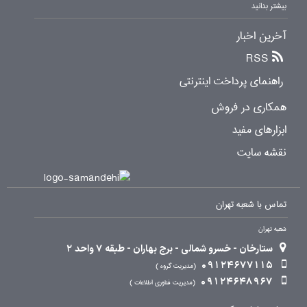
بیشتر بدانید
آخرین اخبار
RSS
راهنمای پرداخت اینترنتی
همکاری در فروش
ابزارهای مفید
نقشه سایت
تماس با شعبه تهران
شعبه تهران
ستارخان - خسرو شمالی - برج بهاران - طبقه 7 واحد 2
09124677115
مدیریت گروه
09124648967
مدیریت فناوری اطلاعات