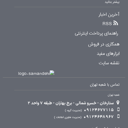
بیشتر بدانید
آخرین اخبار
RSS
راهنمای پرداخت اینترنتی
همکاری در فروش
ابزارهای مفید
نقشه سایت
تماس با شعبه تهران
شعبه تهران
ستارخان - خسرو شمالی - برج بهاران - طبقه 7 واحد 2
09124677115
مدیریت گروه
09124648967
مدیریت فناوری اطلاعات