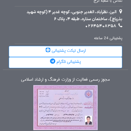
تماس با شعبه کرج
البرز، نظرآباد، الغدیر جنوبی، کوچه غدیر 4 (کوچه شهید
بذرپاچ)، ساختمان ستاره، طبقه 4، پلاک 6
02645408358
پشتیبانی 24 ساعته
ارسال تیکت پشتیبانی
پشتیبانی تلگرام
مجوز رسمی فعالیت از وزارت فرهنگ و ارشاد اسلامی