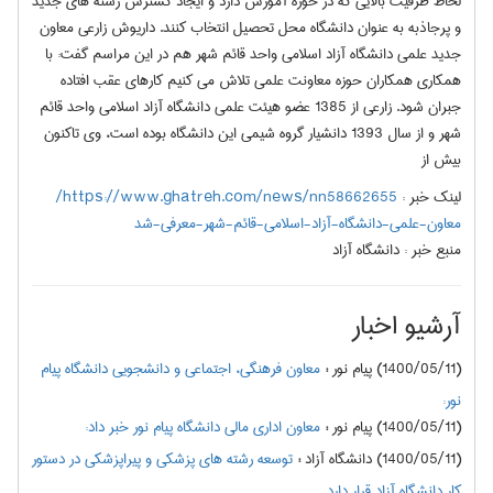
لحاظ ظرفیت بالایی که در حوزه آمورش دارد و ایجاد گسترش رشته های جدید
و پرجاذبه به عنوان دانشگاه محل تحصیل انتخاب کنند. داریوش زارعی معاون
جدید علمی دانشگاه آزاد اسلامی واحد قائم شهر هم در این مراسم گفت: با
همکاری همکاران حوزه معاونت علمی تلاش می کنیم کارهای عقب افتاده
جبران شود. زارعی از 1385 عضو هیئت علمی دانشگاه آزاد اسلامی واحد قائم
شهر و از سال 1393 دانشیار گروه شیمی این دانشگاه بوده است، وی تاکنون
بیش از
لینک خبر :
https://www.ghatreh.com/news/nn58662655/
معاون-علمی-دانشگاه-آزاد-اسلامی-قائم-شهر-معرفی-شد
منبع خبر :
دانشگاه آزاد
آرشیو اخبار
(1400/05/11) پیام نور
:
معاون فرهنگی، اجتماعی و دانشجویی دانشگاه پیام
نور:
(1400/05/11) پیام نور
:
معاون اداری مالی دانشگاه پیام نور خبر داد:
(1400/05/11) دانشگاه آزاد
:
توسعه رشته های پزشکی و پیراپزشکی در دستور
کار دانشگاه آزاد قرار دارد