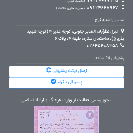
09124677115
مدیریت گروه
09124648967
مدیریت فناوری اطلاعات
تماس با شعبه کرج
البرز، نظرآباد، الغدیر جنوبی، کوچه غدیر 4 (کوچه شهید
بذرپاچ)، ساختمان ستاره، طبقه 4، پلاک 6
02645408358
پشتیبانی 24 ساعته
ارسال تیکت پشتیبانی
پشتیبانی تلگرام
مجوز رسمی فعالیت از وزارت فرهنگ و ارشاد اسلامی