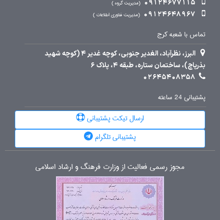
09124677115
مدیریت گروه
09124648967
مدیریت فناوری اطلاعات
تماس با شعبه کرج
البرز، نظرآباد، الغدیر جنوبی، کوچه غدیر 4 (کوچه شهید
بذرپاچ)، ساختمان ستاره، طبقه 4، پلاک 6
02645408358
پشتیبانی 24 ساعته
ارسال تیکت پشتیبانی
پشتیبانی تلگرام
مجوز رسمی فعالیت از وزارت فرهنگ و ارشاد اسلامی