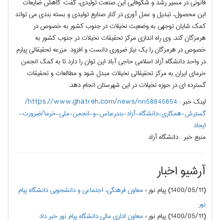
قانونی در مسیر رشد و شکوفایی این صنعت تولیدی، گفت: کاهش ضایعات
این محصول، تبدیل و عمل آوری در کنار صنایع تولیدی و بسته بندی می تواند
کمک شایان توجهی به وضعیت نخیلات در جنوب کشور به خصوص در
هرمزگان کند. وی راه اندازی مرکز تحقیقات نخیلات در جنوب کشور به
خصوص در هرمزگان را یک نیاز ضروری دانست و افزود: مزرعه تحقیقاتی پیارم
در واحد دانشگاه آزاد اسلامی حاجی آباد این توان را دارد تا به کمک انجمن
خرمای ایران به مرکز تحقیقاتی نخیلات مبدل شود و مطالعات و تحقیقات
گسترده ای در حوزه نخیلات در این شهرستان انجام دهد.
لینک خبر :
https://www.ghatreh.com/news/nn58845654/
گسترش-همکاری-دانشگاه-آزاد-بندرعباس-و-انجمن-ملی-خرما/ضرورت-
ایجاد
منبع خبر :
دانشگاه آزاد
آرشیو اخبار
(1400/05/11) پیام نور
:
معاون فرهنگی، اجتماعی و دانشجویی دانشگاه پیام
نور:
(1400/05/11) پیام نور
:
معاون اداری مالی دانشگاه پیام نور خبر داد: