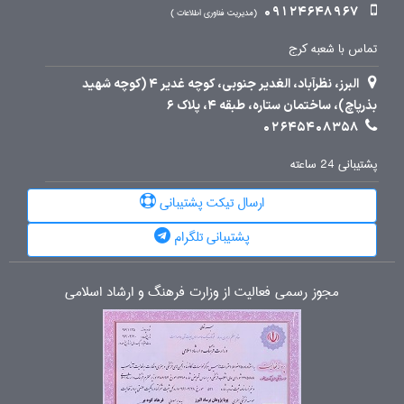
09124648967
مدیریت فناوری اطلاعات
تماس با شعبه کرج
البرز، نظرآباد، الغدیر جنوبی، کوچه غدیر 4 (کوچه شهید
بذرپاچ)، ساختمان ستاره، طبقه 4، پلاک 6
02645408358
پشتیبانی 24 ساعته
ارسال تیکت پشتیبانی
پشتیبانی تلگرام
مجوز رسمی فعالیت از وزارت فرهنگ و ارشاد اسلامی