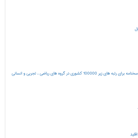
ول
اعلام نتايج مرحله اول آزمون سراسري سال 1400(همچنین مشاهده پاسخنامه برای رتبه های زیر 100000 کشوری در گروه های ریاضی ، تجربی و انسانی