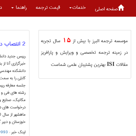
خدمات
قیمت ترجمه
راهنما
در
صفحه اصلی
15
موسسه ترجمه البرز با بیش از
سال تجربه
2 انتصاب در دانشگاه آزاد اسلامی واحد ماهشهر
در زمینه ترجمه تخصصی و ویرایش و پارافریز
رییس جدید دانشک
خبرگزاری آنا از
مقالات
بهترین پشتیبان علمی شماست
ISI
دانشکده مهندسی 
کابلی را به سمت
جلسه معارفه رییس
رشته های فنی و 
مکانیک، صنایع و
درخواست های دان
خوزستان و دبیر
لینک خبر :
8949993