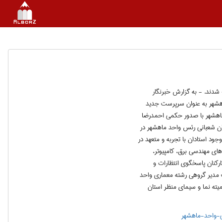
شدند. - به گزارش خبرنگار
ماهشهر به عنوان سرپرست جدید
ماهشهر با صدور حکمی احمدرضا
ان شعبانی رئس واحد ماهشهر در
ود استادان با تجربه و متعهد در
ای مهندسی برق، کامپیوتر،
رکنان پاسخگوی انتظارات و
ت مدیر گروهی رشته معماری واحد
10 سال و ریاست دانشکده مهندسی پلیمر طی سال های 94 و 95، عضو کمیته نما و سیمای منظر استان