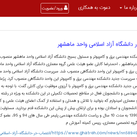
باره ما
دعوت به همکاری
ورود/عضویت
ده مهندسی برق و کامپیوتر و مسئول بسیج دانشگاه آزاد اسلامی واحد ماهشهر منصوب 
 بندرماهشهر ، احمدرضا کابلی عضو هیئت علمی گروه معماری دانشگاه آزاد اسلامی واحد 
برق و کامپیوتر این واحد دانشگاهی منصوب شد. سرپرست دانشگاه آزاد اسلامی واحد 
 سرپرست جدید دانشکده مهندسی برق و کامپیوتر این واحد دانشگاهی منصوب کرد. پژم
 جدید دانشکده مهندسی برق و کامپیوتر با آرزوی موفقیت برای کابلی گفت: با توجه به وج
مهندسی و دانشجویان فعال در مقاطع تحصیلات تکمیلی در این دانشکده به ویژه در رشته ه
 معماری امیدوارم که بتوانید با تلاش و همدلی و استفاده از کمک اعضای هیئت علمی و کا
شجویان و استادان بوده و برای ارتقای بیش از پیش این دانشکده قدم بردارید. مسئولی
ماهشهر از سال 1390 به مدت 
 گروه تخصصی معماری، رییس کمیته آموزش م
https://www.ghatreh.com/news/nn5/انتصاب-در-دانشگاه-آزاد-اسلامی-واحد-ماهشهر