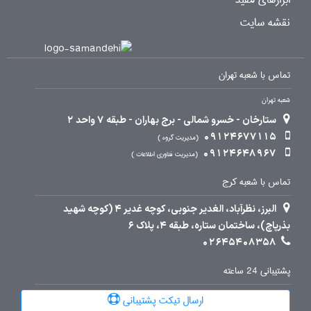
نقشه سایت
تماس با شعبه تهران
شعبه تهران
ستارخان - خسرو شمالی - برج بهاران - طبقه 7 واحد 2
09124677115
مدیریت گروه
09124648967
مدیریت فناوری اطلاعات
تماس با شعبه کرج
البرز، نظرآباد، الغدیر جنوبی، کوچه غدیر 4 (کوچه شهید
بذرپاچ)، ساختمان ستاره، طبقه 4، پلاک 6
02645408358
پشتیبانی 24 ساعته
ارسال تیکت پشتیبانی