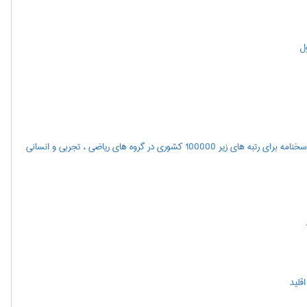
ول
اعلام نتايج مرحله اول آزمون سراسري سال 1400(همچنین مشاهده پاسخنامه برای رتبه های زیر 100000 کشوری در گروه های ریاضی ، تجربی و انسانی