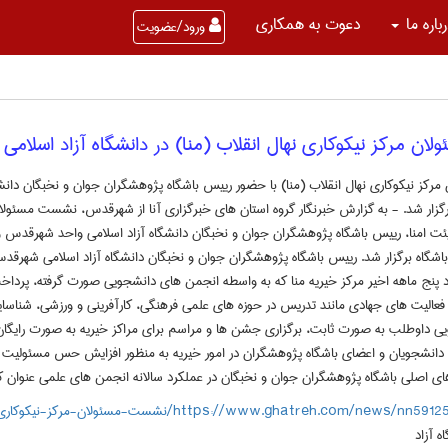
باره ما
دعوت به همکاری
ورود/عضویت
ن مرکز نیکوکاری نهال انقلاب (منا) در دانشگاه آزاد اسلام
کز نیکوکاری نهال انقلاب (منا) با حضور رییس باشگاه پژوهشگران جوان و نخبگان دان
رگزار شد. - به گزارش خبرنگار گروه استان های خبرگزاری آنا از شهرقدس، نشست مسئولان
یئت امنا، رییس باشگاه پژوهشگران جوان و نخبگان دانشگاه آزاد اسلامی واحد شهرقدس
اشگاه برگزار شد. رییس باشگاه پژوهشگران جوان و نخبگان دانشگاه آزاد اسلامی شهرقد
د پنج ماهه اخیر مرکز خیریه منا که به واسطه انجمن های دانشجویی صورت گرفته، پرد
فعالیت های جهادی مانند تدریس در حوزه های علمی فرهنگی، کارآفرینی و ورزشی، شناسا
 داوطلب به صورت ثابت، برگزاری جشن ها و مراسم برای مراکز خیریه به صورت رایگان و ...
انشجویان و اعضای باشگاه پژوهشگران در امور خیریه به منظور افزایش حس مسئولیت پ
 های اصلی باشگاه پژوهشگران جوان و نخبگان در عملکرد سالانه انجمن های علمی عنوان ک
https://www.ghatreh.com/news/n/نشست-مسئولان-مرکز-نیکوکاری-نهال-انقلاب-(منا)-در-دانشگاه-آزاد
ه آزاد