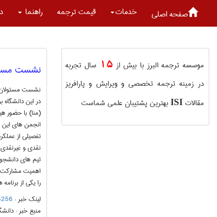
خدمات
قیمت ترجمه
راهنما
در
صفحه اصلی
15
موسسه ترجمه البرز با بیش از
سال تجربه
نشست مسئولا
در زمینه ترجمه تخصصی و ویرایش و پارافریز
نشست مسئولان مر
در این دانشگاه ب
مقالات
بهترین پشتیبان علمی شماست
ISI
(منا) با حضور ه
انجمن های این ب
تفصیلی از عملکر
نقدی و غیرنقدی 
تیم های دانشجویی
اهمیت مشارکت د
را یکی از برنامه
لینک خبر :
n59125256
منبع خبر :
دانشگا