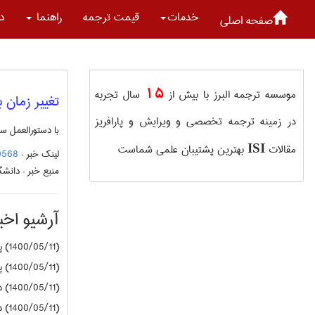
خدمات
قیمت ترجمه
راهنما
در
صفحه اصلی
15
موسسه ترجمه البرز با بیش از
سال تجربه
تغییر زمان 
در زمینه ترجمه تخصصی و ویرایش و پارافریز
با دستورالعمل سا
مقالات
بهترین پشتیبان علمی شماست
ISI
لینک خبر :
9130568
منبع خبر :
دانشگا
آرشیو اخبا
(1400/05/11) پیام نور
(1400/05/11) پیام نور
(1400/05/11) دانشگاه آزاد
(1400/05/11) دانشگاه آزاد