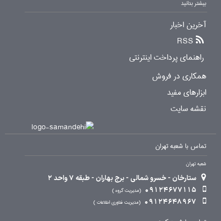
بیشتر بدانید
آخرین اخبار
RSS
راهنمای پرداخت اینترنتی
همکاری در فروش
ابزارهای مفید
نقشه سایت
تماس با شعبه تهران
شعبه تهران
ستارخان - خسرو شمالی - برج بهاران - طبقه 7 واحد 2
09124677115
مدیریت گروه
09124648967
مدیریت فناوری اطلاعات