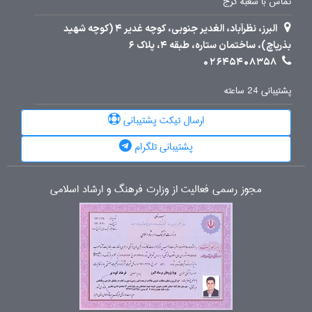
تماس با شعبه کرج
البرز، نظرآباد، الغدیر جنوبی، کوچه غدیر 4 (کوچه شهید
بذرپاچ)، ساختمان ستاره، طبقه 4، پلاک 6
02645408358
پشتیبانی 24 ساعته
ارسال تیکت پشتیبانی
پشتیبانی تلگرام
مجوز رسمی فعالیت از وزارت فرهنگ و ارشاد اسلامی