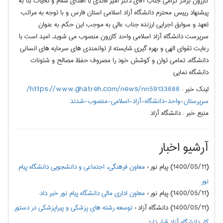
کازرون برادر گرامی جناب آقای دکتر امیر قائدی با اهدای سلام و تحیات بنا به
پیشنهاد رییس محترم دانشگاه آزاد اسلامی استان فارس و با توجه به مراتب
تعهد و سوابق اجرایی ارزنده جناب عالی به موجب این حکم به عنوان
سرپرست دانشگاه آزاد اسلامی واحد کازرون منصوب می شوید. امید است با
رعایت تقوای الهی و بهره گیری شایسته از توانمندی های سرمایه های انسانی
دانشگاه، تمامی توان و کوشش خود را مصروف حفظ مصالح و شئونات
دانشگاه نمایی
لینک خبر :
https://www.ghatreh.com/news/nn59133688/
سرپرستان-واحد-دانشگاه-آزاد-اسلامی-منصوب-شدند
منبع خبر :
دانشگاه آزاد
آرشیو اخبار
(1400/05/11) پیام نور
:
معاون فرهنگی، اجتماعی و دانشجویی دانشگاه پیام
نور:
(1400/05/11) پیام نور
:
معاون اداری مالی دانشگاه پیام نور خبر داد:
(1400/05/11) دانشگاه آزاد
:
توسعه رشته های پزشکی و پیراپزشکی در دستور
کار دانشگاه آزاد قرار دارد