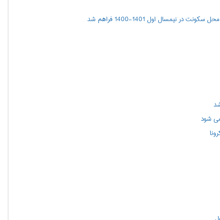
ر نیمسال اول 1401-1400 فراهم شد
شد
می شود
ونا
ول