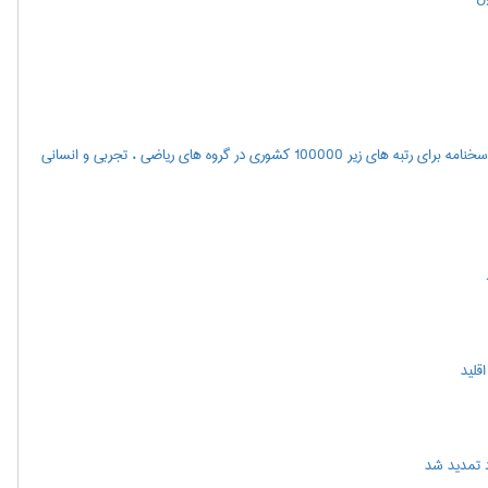
اعلام نتايج مرحله اول آزمون سراسري سال 1400(همچنین مشاهده پاسخنامه برای رتبه های زیر 100000 کشوری در گروه های ریاضی ، تجربی و انسانی
 تمدید شد