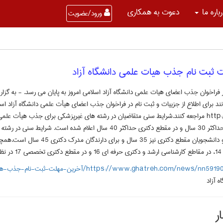
باره ما
دعوت به همکاری
ورود/عضویت
 ثبت نام جذب هیات علمی دانشگاه آزاد
فراخوان جذب اعضای هیات علمی دانشگاه آزاد اسلامی امروز به پایان می رسد. - به گزار
ند برای اطلاع از جزییات و ثبت نام در فراخوان جذب اعضای هیأت علمی دانشگاه آزاد اس
http://sajed.iau.ir مراجعه کنند.شرایط سنی متقاضیان در رشته های غیرپزشکی برای جذب هیأت 
کارشناسی ارشد حداکثر 30 سال و در مقطع دکتری حداکثر 40 سال اعلام شده 
کارشناسی ارشد و دانشجویان مقطع دکتری نیز 
است.
https://www.ghatreh.com/news/nn/آخرین-مهلت-ثبت-نام-جذب-هیات-علمی-دانشگاه-آزاد
ه آزاد
ر