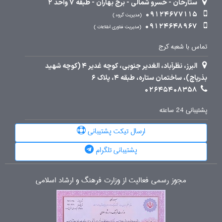
ستارخان - خسرو شمالی - برج بهاران - طبقه 7 واحد 2
09124677115
مدیریت گروه
09124648967
مدیریت فناوری اطلاعات
تماس با شعبه کرج
البرز، نظرآباد، الغدیر جنوبی، کوچه غدیر 4 (کوچه شهید
بذرپاچ)، ساختمان ستاره، طبقه 4، پلاک 6
02645408358
پشتیبانی 24 ساعته
ارسال تیکت پشتیبانی
پشتیبانی تلگرام
مجوز رسمی فعالیت از وزارت فرهنگ و ارشاد اسلامی