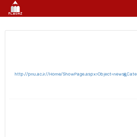
http://pnu.ac.ir//Home/ShowPage.aspx?Object=news&Cat