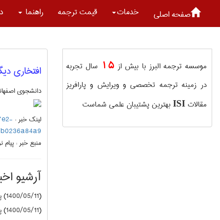
خدمات
قیمت ترجمه
راهنما
در
صفحه اصلی
15
موسسه ترجمه البرز با بیش از
سال تجربه
افتخاری دیگ
در زمینه ترجمه تخصصی و ویرایش و پارافریز
دانشجوی اصفهانی 
مقالات
بهترین پشتیبان علمی شماست
ISI
لینک خبر :
7e2-
3b0236a84a9
منبع خبر :
پیام نو
آرشیو اخبا
(1400/05/11) پیام نور
(1400/05/11) پیام نور