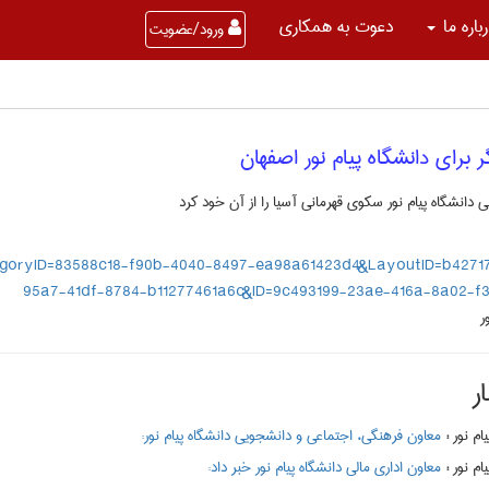
باره ما
دعوت به همکاری
ورود/عضویت
ر برای دانشگاه پیام نور اصفهان
دانشگاه پیام نور سکوی قهرمانی آسیا را از آن خود کرد
egoryID=83588c18-f90b-4040-8497-ea98a61423d4&LayoutID=b4271
95a7-41df-8784-b11277461a6c&ID=9c493199-23ae-416a-8a02-f
ر
ر
:
معاون فرهنگی، اجتماعی و دانشجویی دانشگاه پیام نور:
:
معاون اداری مالی دانشگاه پیام نور خبر داد: