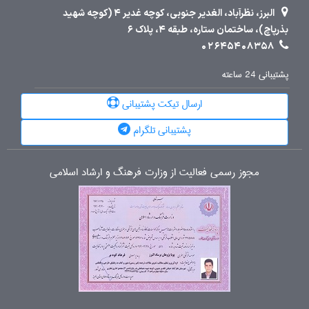
البرز، نظرآباد، الغدیر جنوبی، کوچه غدیر 4 (کوچه شهید
بذرپاچ)، ساختمان ستاره، طبقه 4، پلاک 6
02645408358
پشتیبانی 24 ساعته
ارسال تیکت پشتیبانی
پشتیبانی تلگرام
مجوز رسمی فعالیت از وزارت فرهنگ و ارشاد اسلامی