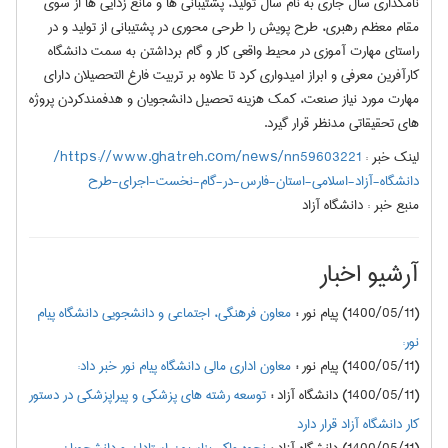
نامگذاری سال جاری به نام سال تولید، پشتیبانی ها و مانع زدایی ها از سوی
مقام معظم رهبری، طرح پویش را طرحی محوری در پشتیبانی از تولید و در
راستای مهارت آموزی در محیط واقعی کار و گام برداشتن به سمت دانشگاه
کارآفرین معرفی و ابراز امیدواری کرد تا علاوه بر تربیت فارغ التحصیلان دارای
مهارت مورد نیاز صنعت، کمک هزینه تحصیل دانشجویان و هدفمندکردن پروژه
های تحقیقاتی مدنظر قرار گیرد.
لینک خبر :
https://www.ghatreh.com/news/nn59603221/
دانشگاه-آزاد-اسلامی-استان-فارس-در-گام-نخست-اجرای-طرح
منبع خبر :
دانشگاه آزاد
آرشیو اخبار
(1400/05/11) پیام نور
:
معاون فرهنگی، اجتماعی و دانشجویی دانشگاه پیام
نور:
(1400/05/11) پیام نور
:
معاون اداری مالی دانشگاه پیام نور خبر داد:
(1400/05/11) دانشگاه آزاد
:
توسعه رشته های پزشکی و پیراپزشکی در دستور
کار دانشگاه آزاد قرار دارد