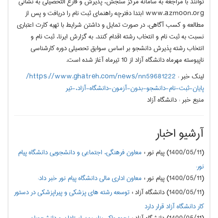
توانند با مراجعه به سامانه مرکز سنجش، پذیرش و فارغ التحصیلی به نشانی
www.azmoon.org ابتدا دفترچه راهنمای ثبت نام را دریافت و پس از
مطالعه و کسب آگاهی، در صورت تمایل و داشتن شرایط با تهیه کارت اعتباری
نسبت به ثبت نام و انتخاب رشته اقدام کنند. به گزارش ایرنا، ثبت نام و
انتخاب رشته پذیرش دانشجو بر اساس سوابق تحصیلی دوره کارشناسی
ناپیوسته مهرماه دانشگاه آزاد از 10 تیرماه آغاز شده است.
لینک خبر :
https://www.ghatreh.com/news/nn59681222/
پایان-ثبت-نام-دانشجو-بدون-آزمون-دانشگاه-آزاد،-تیر
منبع خبر :
دانشگاه آزاد
آرشیو اخبار
(1400/05/11) پیام نور
:
معاون فرهنگی، اجتماعی و دانشجویی دانشگاه پیام
نور:
(1400/05/11) پیام نور
:
معاون اداری مالی دانشگاه پیام نور خبر داد:
(1400/05/11) دانشگاه آزاد
:
توسعه رشته های پزشکی و پیراپزشکی در دستور
کار دانشگاه آزاد قرار دارد