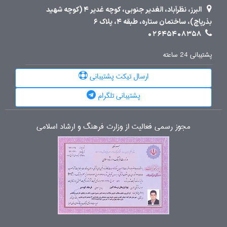
البرز، نظرآباد، الغدیر جنوبی، کوچه غدیر 4 (کوچه شهید
بذرپاچ)، ساختمان ستاره، طبقه 4، پلاک 6
02645408358
پشتیبانی 24 ساعته
ارسال تیکت پشتیبانی
پشتیبانی تلگرام
مجوز رسمی فعالیت از وزارت فرهنگ و ارشاد اسلامی