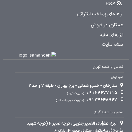
RSS
راهنمای پرداخت اینترنتی
همکاری در فروش
ابزارهای مفید
نقشه سایت
تماس با شعبه تهران
شعبه تهران
ستارخان - خسرو شمالی - برج بهاران - طبقه 7 واحد 2
09124677115
مدیریت گروه
09124648967
مدیریت فناوری اطلاعات
تماس با شعبه کرج
البرز، نظرآباد، الغدیر جنوبی، کوچه غدیر 4 (کوچه شهید
بذرپاچ)، ساختمان ستاره، طبقه 4، پلاک 6