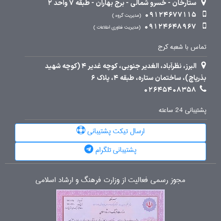
ستارخان - خسرو شمالی - برج بهاران - طبقه 7 واحد 2
09124677115
مدیریت گروه
09124648967
مدیریت فناوری اطلاعات
تماس با شعبه کرج
البرز، نظرآباد، الغدیر جنوبی، کوچه غدیر 4 (کوچه شهید
بذرپاچ)، ساختمان ستاره، طبقه 4، پلاک 6
02645408358
پشتیبانی 24 ساعته
ارسال تیکت پشتیبانی
پشتیبانی تلگرام
مجوز رسمی فعالیت از وزارت فرهنگ و ارشاد اسلامی