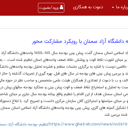
باره ما
دعوت به همکاری
ورود/عضویت
 دانشگاه آزاد سمنان با رویکرد مشارکت محور
رییس دانشگاه آزاد اسلامی استان سمنان گفت: پیش بینی ب
بر مبنای تقویت نقاط قوت و پوشش نقاط ضعف واحدهای استان تنظیم شده است. - به گ
لله خالصی دوست با اشاره به برگزاری جلسات منظم و فشرده تحلیل بودجه واحدهای دانشگاه
نقد و بررسی پیش بینی های بودجه در سال های قبل، بهره گیری از تجربیات گذشته را حائز 
ف و ب با دعوت از تعدادی از همکاران هیئت علمی متخصص و صاحب نظر در حوزه مالی و
سبت به تحلیل و استخراج نقاط ضعف و قوت پیش بینی و عملکرد بودجه سالهای پیش در 
امی استان سمنان هدف از این اقدام را تنظیم واقع بینانه بودجه سال جاری بر مبنای شاخ
ا تشکیل کمیته های کاری، پیش بینی بودجه واحدهای دانشگاه آزاد اسلامی استان سمنان
شده بررسی شد.
https://www.ghatreh.com/news/nn/تنظیم-بودجه-دانشگاه-آزاد-سمنان-با-رویکرد-مشارکت-محور