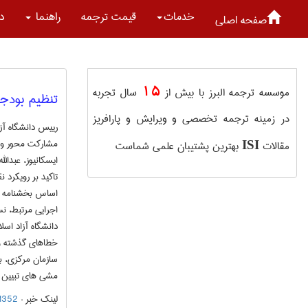
خدمات
قیمت ترجمه
راهنما
در
صفحه اصلی
15
موسسه ترجمه البرز با بیش از
سال تجربه
تنظیم بودجه
در زمینه ترجمه تخصصی و ویرایش و پارافریز
مشارکت محور و 
مقالات
بهترین پشتیبان علمی شماست
ISI
ایسکانیوز، عبدا
تاکید بر رویکرد 
اساس بخشنامه ال
اجرایی مرتبط، ن
دانشگاه آزاد اسل
سازمان مرکزی، ب
مشی های تبیین 
لینک خبر :
59791352