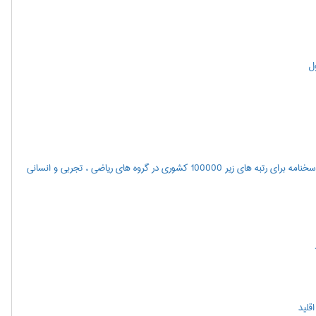
ول
اعلام نتايج مرحله اول آزمون سراسري سال 1400(همچنین مشاهده پاسخنامه برای رتبه های زیر 100000 کشوری در گروه های ریاضی ، تجربی و انسانی