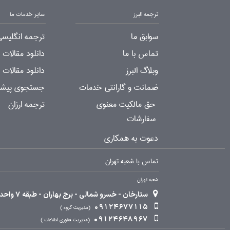
ترجمه البرز
سایر خدمات ما
سوابق ما
ترجمه انگلیسی
تماس با ما
دانلود مقالات
وبلاگ البرز
دانلود مقالات 
ضمانت و گارانتی خدمات
جستجوی پیشرف
حق مالکیت معنوی
ترجمه ارزان
سفارشات
دعوت به همکاری
تماس با شعبه تهران
شعبه تهران
ستارخان - خسرو شمالی - برج بهاران - طبقه 7 واحد 2
09124677115
مدیریت گروه
09124648967
مدیریت فناوری اطلاعات