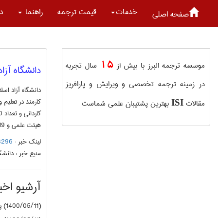
خدمات
قیمت ترجمه
راهنما
در
صفحه اصلی
15
موسسه ترجمه البرز با بیش از
سال تجربه
دانشگاه آزا
در زمینه ترجمه تخصصی و ویرایش و پارافریز
مقالات
بهترین پشتیبان علمی شماست
ISI
هیئت علمی و 19 کارمند به امر تعلیم و تربیت دانشجویان می پردازد. انتهای پیام/4062/
لینک خبر :
59788296
منبع خبر :
دانشگا
آرشیو اخبا
(1400/05/11) پیام نور