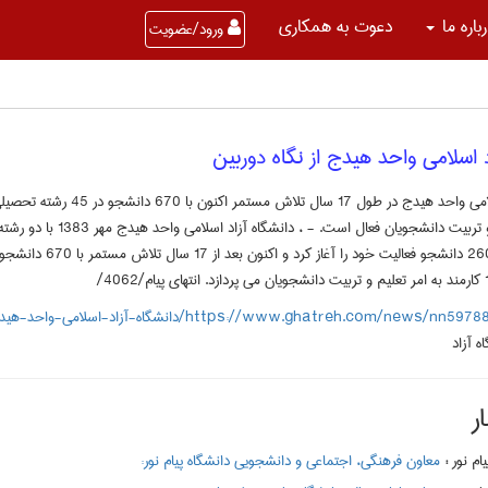
باره ما
دعوت به همکاری
ورود/عضویت
د اسلامی واحد هیدج از نگاه دوربین
کارمند در تعلیم و تربیت دانشجویا
https://www.ghatreh.com/news/nn/دانشگاه-آزاد-اسلامی-واحد-هیدج-از-نگاه-دوربین
ه آزاد
ر
:
معاون فرهنگی، اجتماعی و دانشجویی دانشگاه پیام نور: