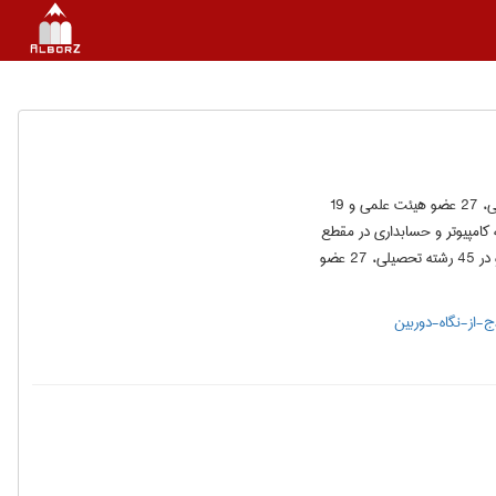
دانشگاه آزاد اسلامی واحد هیدج در طول 17 سال تلاش مستمر اکنون با 670 دانشجو در 45 رشته تحصیلی، 27 عضو هیئت علمی و 19
ن فعال است. - ، دانشگاه آزاد اسلامی واحد هیدج مهر 1383 با دو رشته کامپیوتر و حسابداری در مقطع
کاردانی و تعداد 260 دانشجو فعالیت خود را آغاز کرد و اکنون بعد از 17 سال تلاش مستمر با 670 دانشجو در 45 رشته تحصیلی، 27 عضو