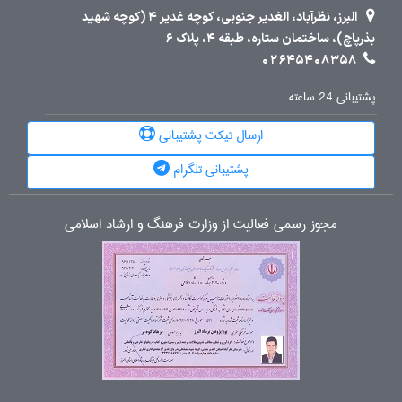
البرز، نظرآباد، الغدیر جنوبی، کوچه غدیر 4 (کوچه شهید
بذرپاچ)، ساختمان ستاره، طبقه 4، پلاک 6
02645408358
پشتیبانی 24 ساعته
ارسال تیکت پشتیبانی
پشتیبانی تلگرام
مجوز رسمی فعالیت از وزارت فرهنگ و ارشاد اسلامی