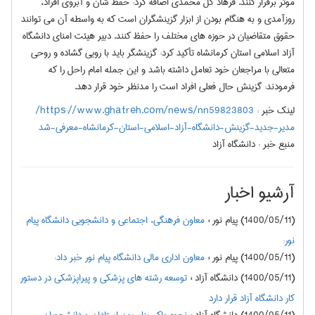
موثر برقرار کنند. فرهاد گل محمدی اضافه کرد: حفظ شأن و آبروی افراد،
روزآمدی و به هنگام بودن از ابزار گزینشگران است که به واسطه آن می توانند
حقوق متقاضیان در حوزه های مختلف را حفظ کنند. دبیر هیئت امنای دانشگاه
آزاد اسلامی استان کرمانشاه تأکید کرد: گزینشگر باید با رویی گشاده و روحی
متعالی با مراجعان خود تعامل داشته باشد و این جمله امام راحل را که
فرمودند: گزینش حال فعلی افراد است را مدنظر خود قرار دهد.
لینک خبر :
https://www.ghatreh.com/news/nn59823803/
مدیر-جدید-گزینش-دانشگاه-آزاد-اسلامی-استان-کرمانشاه-معرفی-شد
منبع خبر :
دانشگاه آزاد
آرشیو اخبار
(1400/05/11) پیام نور
:
معاون فرهنگی، اجتماعی و دانشجویی دانشگاه پیام
نور:
(1400/05/11) پیام نور
:
معاون اداری مالی دانشگاه پیام نور خبر داد:
(1400/05/11) دانشگاه آزاد
:
توسعه رشته های پزشکی و پیراپزشکی در دستور
کار دانشگاه آزاد قرار دارد