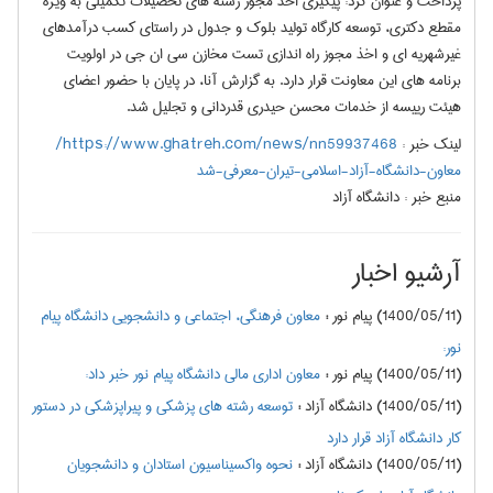
پرداخت و عنوان کرد: پیگیری اخد مجوز رشته های تحصیلات تکمیلی به ویژه
مقطع دکتری، توسعه کارگاه تولید بلوک و جدول در راستای کسب درآمدهای
غیرشهریه ای و اخذ مجوز راه اندازی تست مخازن سی ان جی در اولویت
برنامه های این معاونت قرار دارد. به گزارش آنا، در پایان با حضور اعضای
هیئت رییسه از خدمات محسن حیدری قدردانی و تجلیل شد.
لینک خبر :
https://www.ghatreh.com/news/nn59937468/
معاون-دانشگاه-آزاد-اسلامی-تیران-معرفی-شد
منبع خبر :
دانشگاه آزاد
آرشیو اخبار
(1400/05/11) پیام نور
:
معاون فرهنگی، اجتماعی و دانشجویی دانشگاه پیام
نور:
(1400/05/11) پیام نور
:
معاون اداری مالی دانشگاه پیام نور خبر داد:
(1400/05/11) دانشگاه آزاد
:
توسعه رشته های پزشکی و پیراپزشکی در دستور
کار دانشگاه آزاد قرار دارد
(1400/05/11) دانشگاه آزاد
:
نحوه واکسیناسیون استادان و دانشجویان