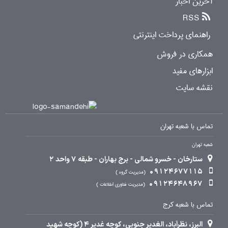
آخرین اخبار
RSS
راهنمای پرداخت اینترنتی
همکاری در فروش
ابزارهای مفید
نقشه سایت
تماس با شعبه تهران
شعبه تهران
ستارخان - خسرو شمالی - برج بهاران - طبقه 7 واحد 2
09124677115
مدیریت گروه
09124648967
مدیریت فناوری اطلاعات
تماس با شعبه کرج
البرز، نظرآباد، الغدیر جنوبی، کوچه غدیر 4 (کوچه شهید