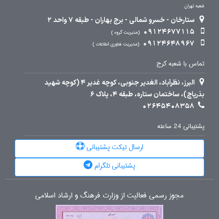
شعبه تهران
ستارخان - خسرو شمالی - برج بهاران - طبقه 7 واحد 2
09124677115
مدیریت گروه
09124648967
مدیریت فناوری اطلاعات
تماس با شعبه کرج
البرز، نظرآباد، الغدیر جنوبی، کوچه غدیر 4 (کوچه شهید
بذرپاچ)، ساختمان ستاره، طبقه 4، پلاک 6
02645408358
پشتیبانی 24 ساعته
ارسال تیکت پشتیبانی
پشتیبانی تلگرام
مجوز رسمی فعالیت از وزارت فرهنگ و ارشاد اسلامی