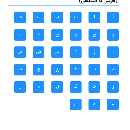
(فارسی به انگلیسی)
آ
ا
ب
پ
ت
ث
ج
چ
ح
خ
د
ذ
ر
ز
ژ
س
ش
ص
ض
ط
ظ
ع
غ
ف
ق
ک
گ
ل
م
ن
و
ه
ی