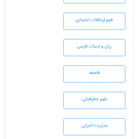
علوم ارتباطات اجتماعی
زبان و ادبيات فارسی
فلسفه
علوم جغرافيايی
مديريت اجرايی