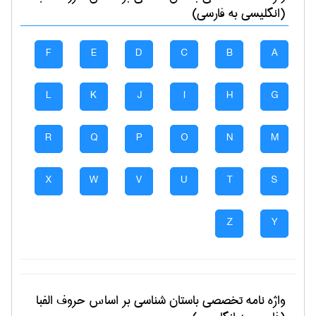
(انگلیسی به فارسی)
F
E
D
C
B
A
L
K
J
I
H
G
R
Q
P
O
N
M
X
W
V
U
T
S
Z
Y
واژه نامه تخصصی
باستان شناسی
بر اساس حروف الفبا