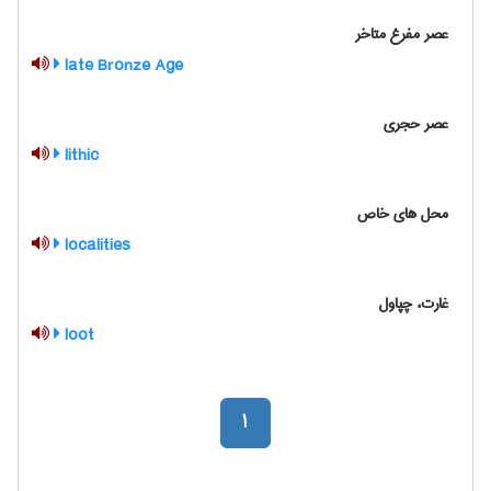
عصر مفرغ متاخر
late Bronze Age
عصر حجری
lithic
محل های خاص
localities
غارت، چپاول
loot
1