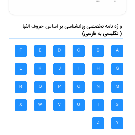
واژه نامه تخصصی
روانشناسی
بر اساس حروف الفبا
(انگلیسی به فارسی)
F
E
D
C
B
A
L
K
J
I
H
G
R
Q
P
O
N
M
X
W
V
U
T
S
Z
Y