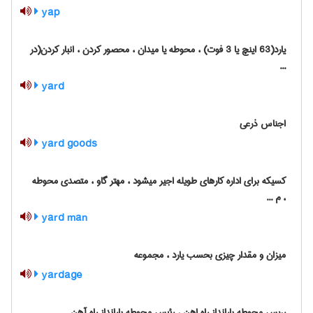
yap
یارد(63 اینچ یا 3 فوت) ، محوطه یا میدان ، محصور کردن ، انبار کردن(در
...
yard
اجناس ذرعی
yard goods
کسیکه برای اداره کارهای طویله اجیر میشود ، مهتر گاو ، متصدی محوطه
، م ...
yard man
میزان و مقدار چیزی بحسب یارد ، مجموعه
yardage
رءیس محوطه بارانداز راه اهن ، رئیس محوطه بارانداز راه آهن