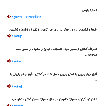
اصلاح یتیس
yates correction
خمیازه کشیدن ، زوزه ، جیغ زدن ، وراجی کردن ، (yawp)خمیازه کشیدن
yaup
انحراف کشتی از مسیر خود ، انحراف ، تجاوز از حدود ، از مسیر خود
منحرف ...
yaw
قایق چهار پارویی یا شش پارویی حمل شده در کشتی ، قایق چ‍‌هار پاروئی یا
...
yawl
دهن دره کردن ، خمیازه کشیدن ، با حال خمیازه سخن گفتن ، دهن دره