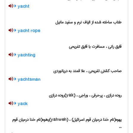
yacht
طناب ساخته شده از الیاف نرم و سفید مانیل
yacht rope
قایق رانی ، مسافرت با قایق تفریحی
yachting
صاحب کشتی تفریحی ، علا قمند به دریانوردی
yachtsman
روده درازی ، پرحرفی ، وراجی ، (yak)روده درازی
yack
یهوه(نام خدا درمیان قوم اسرائیل) ، (yahweh)ی‍‌هوه(نام خدا درمیان قوم
...