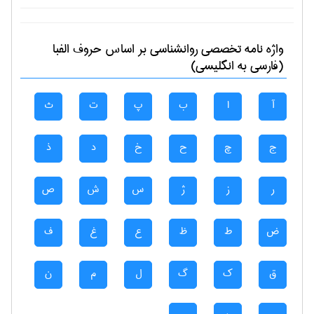
واژه نامه تخصصی
روانشناسی
بر اساس حروف الفبا
(فارسی به انگلیسی)
آ
ا
ب
پ
ت
ث
ج
چ
ح
خ
د
ذ
ر
ز
ژ
س
ش
ص
ض
ط
ظ
ع
غ
ف
ق
ک
گ
ل
م
ن