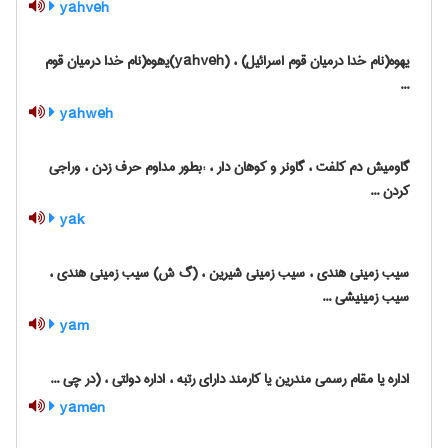
yahveh
یهوه(نام خدا درمیان قوم اسرائیل) ، (yahveh)ی‍‌هوه(نام خدا درمیان قوم
...
yahweh
گاومیش دم کلفت ، گاونر و کوهان دار ، :بطور مداوم حرف زدن ، وراجی
کردن ...
yak
سیب زمینی هندی ، سیب زمینی شیرین ، (گ ش) سیب زمینی هندی ،
سیب زمینیشی ...
yam
اداره یا مقام رسمی مندرین یا کارمند دارای رتبه ، اداره دولتی ، (در چی ...
yamen