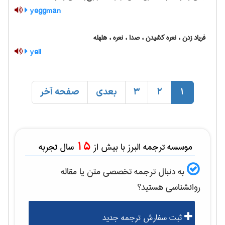
yeggman
فریاد زدن ، نعره کشیدن ، صدا ، نعره ، هلهله
yell
1
2
3
بعدی
صفحه آخر
15
موسسه ترجمه البرز با بیش از
سال تجربه
به دنبال ترجمه تخصصی متن یا مقاله
روانشناسی
هستید؟
ثبت سفارش ترجمه جدید