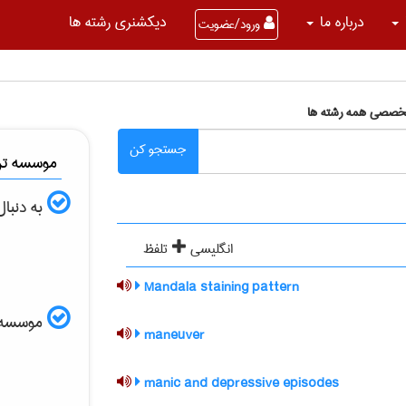
درباره ما
دیکشنری رشته ها
ورود/عضویت
تخصصی همه رشته ها
جستجو کن
موسسه ترج
به دنبا
انگلیسی
تلفظ
Mandala staining pattern
موسسه الب
maneuver
manic and depressive episodes