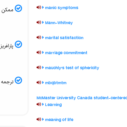
manic symptoms
ممکن است
Mann-Whitney
marital satisfaction
پارافریز مقاله ISI و
marriage commitment
mauchly's test of sphericity
ترجمه ف
mbqbtmtm
McMaster University Canada student-centere
Learning
meaning of life