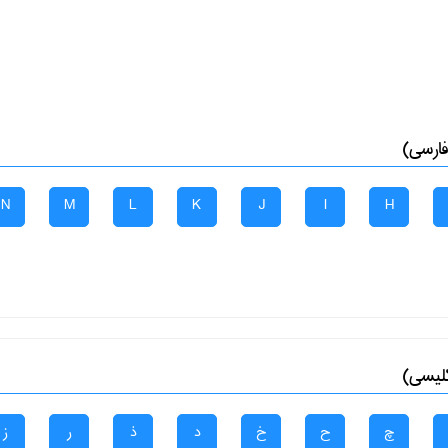
فارسی)
N
M
L
K
J
I
H
گلیسی)
چ
ح
خ
د
ذ
ر
ز