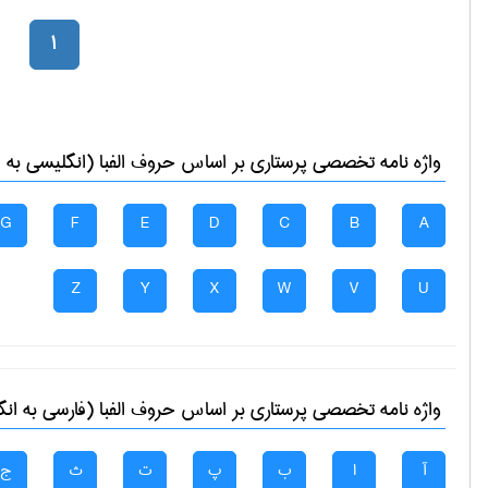
1
واژه نامه تخصصی
پرستاری
بر اساس حروف الفبا (انگلیسی به 
G
F
E
D
C
B
A
Z
Y
X
W
V
U
واژه نامه تخصصی
پرستاری
بر اساس حروف الفبا (فارسی به ان
آ
ا
ب
پ
ت
ث
ج