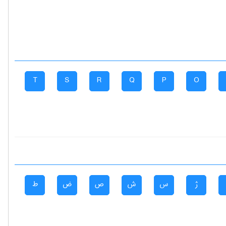
T
S
R
Q
P
O
ژ
س
ش
ص
ض
ط