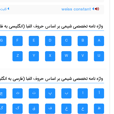
weiss constant
ثابت 
واژه نامه تخصصی
شيمی
بر اساس حروف الفبا (انگلیسی به فا
G
F
E
D
C
B
A
Z
Y
X
W
V
U
واژه نامه تخصصی
شيمی
بر اساس حروف الفبا (فارسی به انگل
آ
ا
ب
پ
ت
ث
ج
ظ
ع
غ
ف
ق
ک
گ