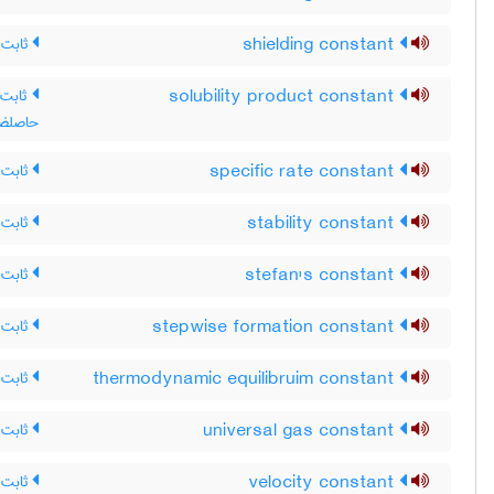
shielding constant
ثابت 
solubility product constant
ثابت 
حاصلضر
specific rate constant
ثابت 
stability constant
ثابت پ
stefan's constant
ثابت 
stepwise formation constant
ثابت 
thermodynamic equilibruim constant
ثابت ت
universal gas constant
ثابت گ
velocity constant
ثابت