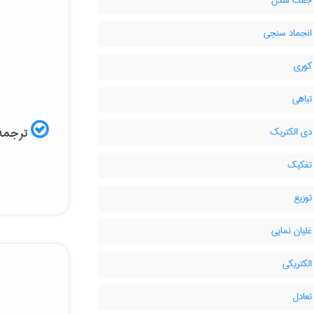
 جفت شدن
انجماد سنجی
کوری
تباهی
ترجمه 
دی الکتریک
تفکیک
وزیع
لیان نمایی
لکتریکی
تعادل