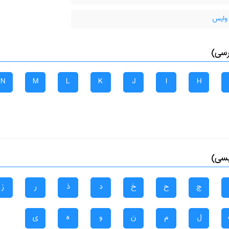
وایس
رسی)
N
M
L
K
J
I
H
یسی)
چ
ح
خ
د
ذ
ر
ز
ل
م
ن
و
ه
ی