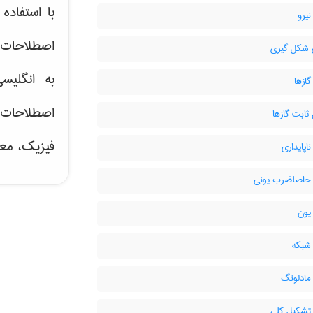
با استفاد
یرو
اصطلاحات ت
 شکل گیری
به انگلیس
ازها
اصطلاحات
ثابت گازها
فیزیک، معد
اپایداری
حاصلضرب یونی
یون
شبکه
مادلونگ
تشکیل کلی