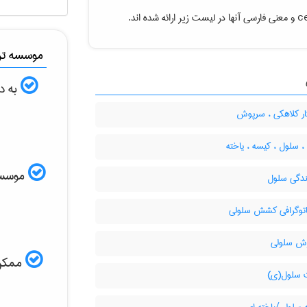
c
و معنی فارسی آنها در لیست زیر ارائه شده اند.
موسسه ترج
به د
ر کلاهکی ، سرپوش
 سلول ، کیسه ، یاخته
موسسه ا
گی سلول
توگرافی کشش سلولی
ش سلولی
ممکن 
سلول(ی)