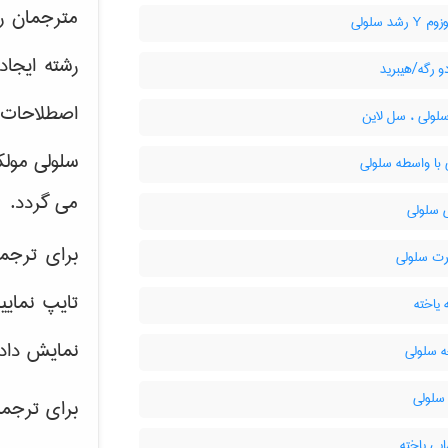
مترجمان 
رشد سلولی
رشته ایجا
 رگه/هیبرید
اصطلاحات
ولی ، سل لاین
سلولی مولک
 با واسطه سلولی
می گردد.
سلولی
برای ترجم
ت سلولی
تایپ نمای
یاخته
نمایش داده
سلولی
سلولی
برای ترجمه
یی یاخته