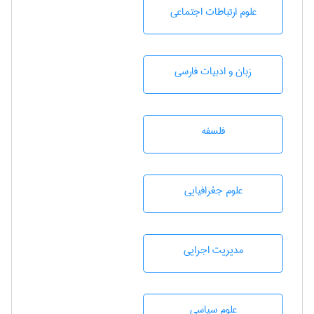
علوم ارتباطات اجتماعی
زبان و ادبيات فارسی
فلسفه
علوم جغرافيايی
مديريت اجرايی
علوم سياسی