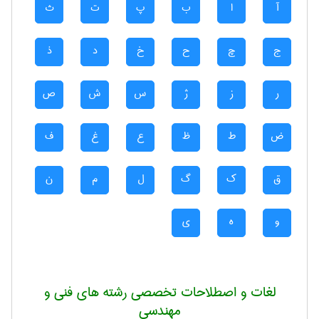
آ
ا
ب
پ
ت
ث
ج
چ
ح
خ
د
ذ
ر
ز
ژ
س
ش
ص
ض
ط
ظ
ع
غ
ف
ق
ک
گ
ل
م
ن
و
ه
ی
لغات و اصطلاحات تخصصی رشته های فنی و
مهندسی