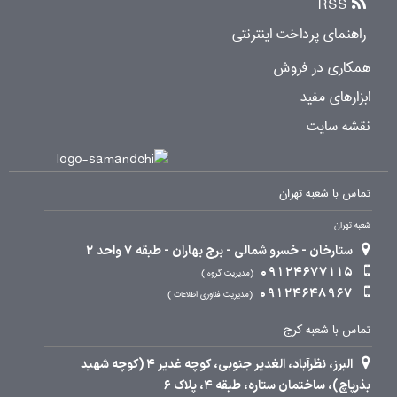
RSS
راهنمای پرداخت اینترنتی
همکاری در فروش
ابزارهای مفید
نقشه سایت
تماس با شعبه تهران
شعبه تهران
ستارخان - خسرو شمالی - برج بهاران - طبقه 7 واحد 2
09124677115
مدیریت گروه
09124648967
مدیریت فناوری اطلاعات
تماس با شعبه کرج
البرز، نظرآباد، الغدیر جنوبی، کوچه غدیر 4 (کوچه شهید
بذرپاچ)، ساختمان ستاره، طبقه 4، پلاک 6