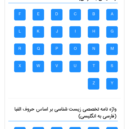
F
E
D
C
B
A
L
K
J
I
H
G
R
Q
P
O
N
M
X
W
V
U
T
S
Z
Y
واژه نامه تخصصی
زيست شناسی
بر اساس حروف الفبا
(فارسی به انگلیسی)