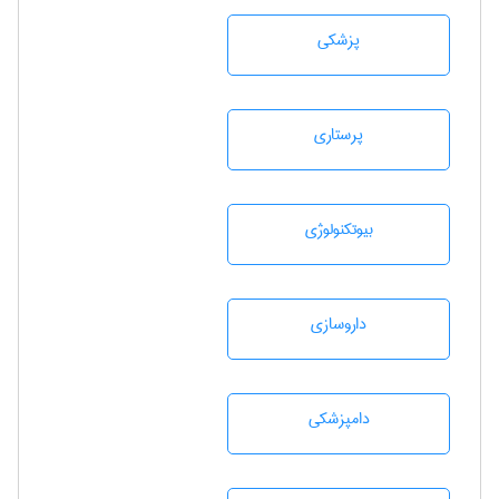
پزشكی
پرستاری
بيوتكنولوژی
داروسازی
دامپزشكی