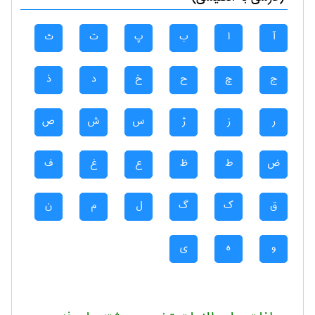
آ
ا
ب
پ
ت
ث
ج
چ
ح
خ
د
ذ
ر
ز
ژ
س
ش
ص
ض
ط
ظ
ع
غ
ف
ق
ک
گ
ل
م
ن
و
ه
ی