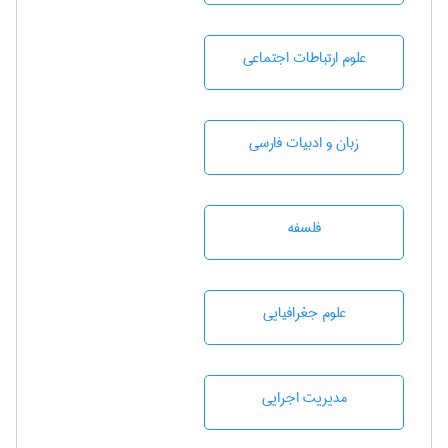
علوم ارتباطات اجتماعی
زبان و ادبيات فارسی
فلسفه
علوم جغرافيايی
مديريت اجرايی