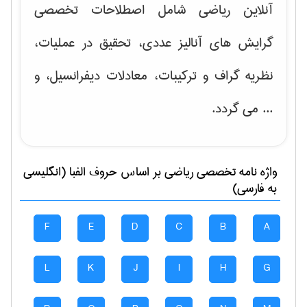
آنلاین ریاضی شامل اصطلاحات تخصصی
گرایش های
آنالیز عددی، تحقیق در عملیات،
نظریه گراف و تركیبات، معادلات دیفرانسیل
، و
... می گردد.
واژه نامه تخصصی
رياضی
بر اساس حروف الفبا (انگلیسی
به فارسی)
F
E
D
C
B
A
L
K
J
I
H
G