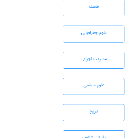
فلسفه
علوم جغرافيايی
مديريت اجرايی
علوم سياسی
تاريخ
باستان شناسی