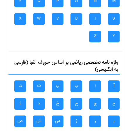
R
Q
P
O
N
M
X
W
V
U
T
S
Z
Y
واژه نامه تخصصی
رياضی
بر اساس حروف الفبا (فارسی
به انگلیسی)
آ
ا
ب
پ
ت
ث
ج
چ
ح
خ
د
ذ
ر
ز
ژ
س
ش
ص