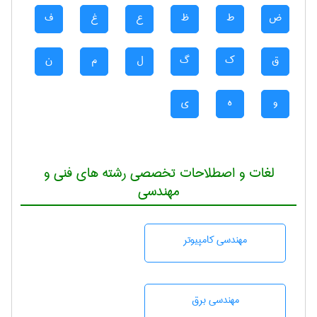
ض
ط
ظ
ع
غ
ف
ق
ک
گ
ل
م
ن
و
ه
ی
لغات و اصطلاحات تخصصی رشته های فنی و
مهندسی
مهندسی كامپيوتر
مهندسی برق