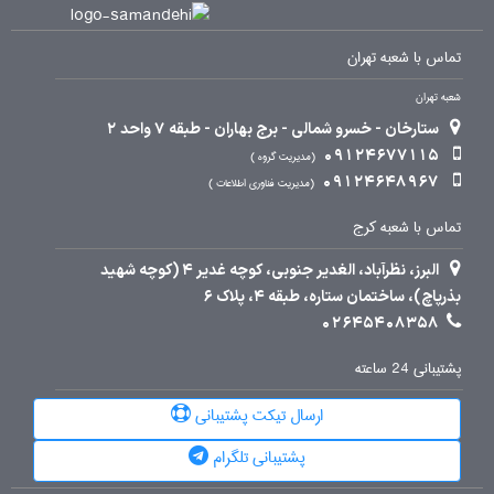
تماس با شعبه تهران
شعبه تهران
ستارخان - خسرو شمالی - برج بهاران - طبقه 7 واحد 2
09124677115
مدیریت گروه
09124648967
مدیریت فناوری اطلاعات
تماس با شعبه کرج
البرز، نظرآباد، الغدیر جنوبی، کوچه غدیر 4 (کوچه شهید
بذرپاچ)، ساختمان ستاره، طبقه 4، پلاک 6
02645408358
پشتیبانی 24 ساعته
ارسال تیکت پشتیبانی
پشتیبانی تلگرام