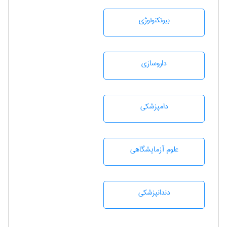
بيوتكنولوژی
داروسازی
دامپزشكی
علوم آزمايشگاهی
دندانپزشكی