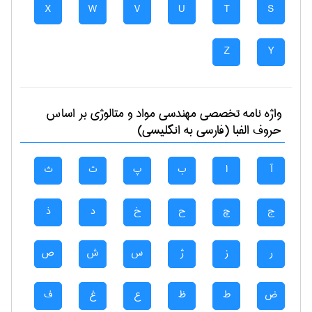
X
W
V
U
T
S
Z
Y
واژه نامه تخصصی
مهندسی مواد و متالوژی
بر اساس
حروف الفبا (فارسی به انگلیسی)
آ
ا
ب
پ
ت
ث
ج
چ
ح
خ
د
ذ
ر
ز
ژ
س
ش
ص
ض
ط
ظ
ع
غ
ف