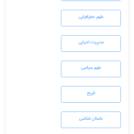
علوم جغرافيايی
مديريت اجرايی
علوم سياسی
تاريخ
باستان شناسی