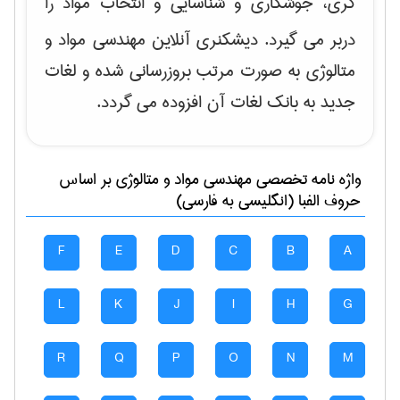
گری، جوشکاری و شناسایی و انتخاب مواد
را
دربر می گیرد. دیشکنری آنلاین مهندسی مواد و
متالوژی به صورت مرتب بروزرسانی شده و لغات
جدید به بانک لغات آن افزوده می گردد.
واژه نامه تخصصی
مهندسی مواد و متالوژی
بر اساس
حروف الفبا (انگلیسی به فارسی)
F
E
D
C
B
A
L
K
J
I
H
G
R
Q
P
O
N
M