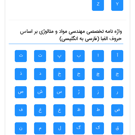
Z
Y
واژه نامه تخصصی
مهندسی مواد و متالوژی
بر اساس
حروف الفبا (فارسی به انگلیسی)
آ
ا
ب
پ
ت
ث
ج
چ
ح
خ
د
ذ
ر
ز
ژ
س
ش
ص
ض
ط
ظ
ع
غ
ف
ق
ک
گ
ل
م
ن