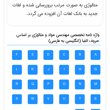
متالوژی به صورت مرتب بروزرسانی شده و لغات
جدید به بانک لغات آن افزوده می گردد.
واژه نامه تخصصی
مهندسی مواد و متالوژی
بر اساس
حروف الفبا (انگلیسی به فارسی)
F
E
D
C
B
A
L
K
J
I
H
G
R
Q
P
O
N
M
X
W
V
U
T
S