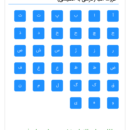
آ
ا
ب
پ
ت
ث
ج
چ
ح
خ
د
ذ
ر
ز
ژ
س
ش
ص
ض
ط
ظ
ع
غ
ف
ق
ک
گ
ل
م
ن
و
ه
ی