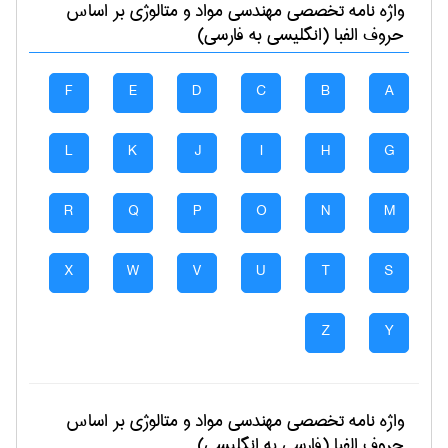
واژه نامه تخصصی
مهندسی مواد و متالوژی
بر اساس
حروف الفبا (انگلیسی به فارسی)
F
E
D
C
B
A
L
K
J
I
H
G
R
Q
P
O
N
M
X
W
V
U
T
S
Z
Y
واژه نامه تخصصی
مهندسی مواد و متالوژی
بر اساس
حروف الفبا (فارسی به انگلیسی)