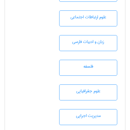
علوم ارتباطات اجتماعی
زبان و ادبيات فارسی
فلسفه
علوم جغرافيايی
مديريت اجرايی