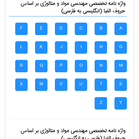
واژه نامه تخصصی
مهندسی مواد و متالوژی
بر اساس
حروف الفبا (انگلیسی به فارسی)
F
E
D
C
B
A
L
K
J
I
H
G
R
Q
P
O
N
M
X
W
V
U
T
S
Z
Y
واژه نامه تخصصی
مهندسی مواد و متالوژی
بر اساس
حروف الفبا (فارسی به انگلیسی)