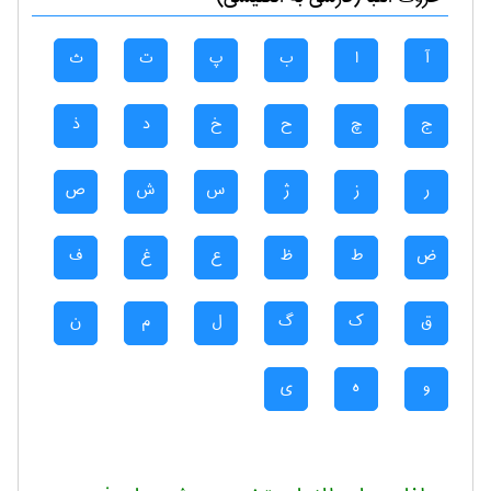
آ
ا
ب
پ
ت
ث
ج
چ
ح
خ
د
ذ
ر
ز
ژ
س
ش
ص
ض
ط
ظ
ع
غ
ف
ق
ک
گ
ل
م
ن
و
ه
ی