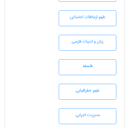
علوم ارتباطات اجتماعی
زبان و ادبيات فارسی
فلسفه
علوم جغرافيايی
مديريت اجرايی