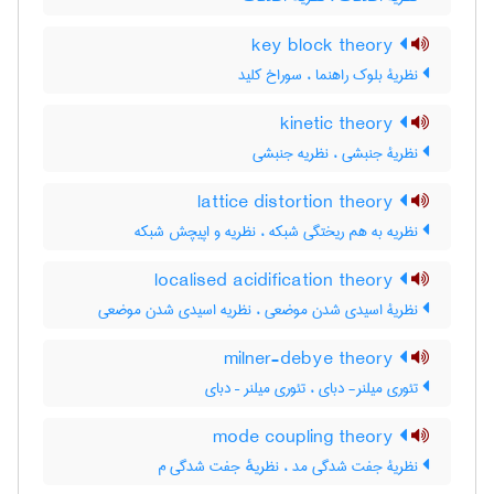
key block theory
نظریۀ بلوک راهنما ، سوراخ کلید
kinetic theory
نظریۀ جنبشی ، نظریه جنبشی
lattice distortion theory
نظریه به هم ریختگی شبکه ، نظریه و اپیچش شبکه
localised acidification theory
نظریۀ اسیدی شدن موضعی ، نظریه اسیدی شدن موضعی
milner-debye theory
تئوری میلنر- دبای ، تئوری میلنر – دبای
mode coupling theory
نظریۀ جفت شدگی مد ، نظریهٔ جفت شدگی م