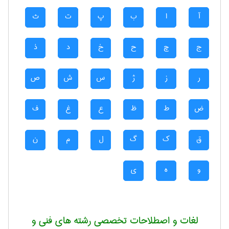
آ
ا
ب
پ
ت
ث
ج
چ
ح
خ
د
ذ
ر
ز
ژ
س
ش
ص
ض
ط
ظ
ع
غ
ف
ق
ک
گ
ل
م
ن
و
ه
ی
لغات و اصطلاحات تخصصی رشته های فنی و