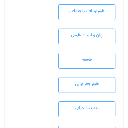
علوم ارتباطات اجتماعی
زبان و ادبيات فارسی
فلسفه
علوم جغرافيايی
مديريت اجرايی