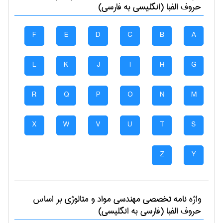
حروف الفبا (انگلیسی به فارسی)
F
E
D
C
B
A
L
K
J
I
H
G
R
Q
P
O
N
M
X
W
V
U
T
S
Z
Y
واژه نامه تخصصی
مهندسی مواد و متالوژی
بر اساس
حروف الفبا (فارسی به انگلیسی)