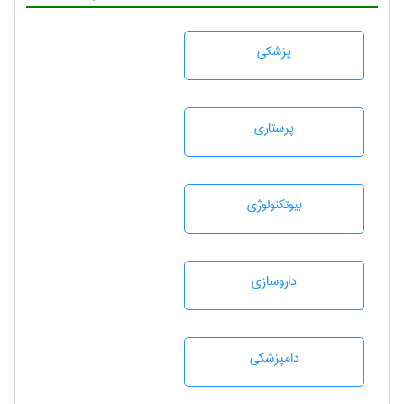
پزشكی
پرستاری
بيوتكنولوژی
داروسازی
دامپزشكی