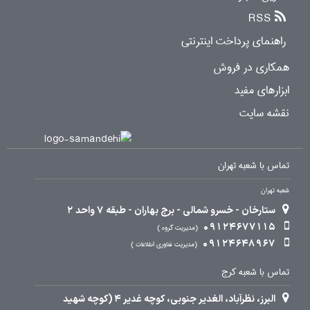
RSS
راهنمای پرداخت اینترنتی
همکاری در فروش
ابزارهای مفید
نقشه سایت
تماس با شعبه تهران
شعبه تهران
ستارخان - خسرو شمالی - برج بهاران - طبقه 7 واحد 2
09124677115
مدیریت گروه
09124648967
مدیریت فناوری اطلاعات
تماس با شعبه کرج
البرز، نظرآباد، الغدیر جنوبی، کوچه غدیر 4 (کوچه شهید