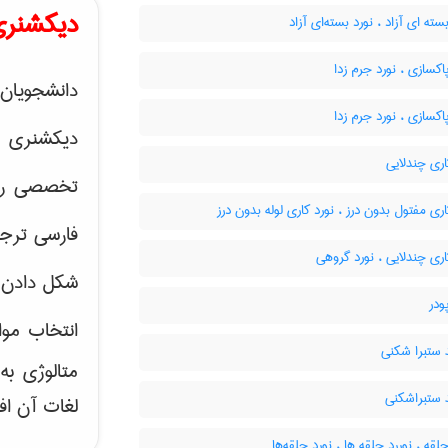
دیکشنری
سته ای آزاد ، نورد بسته‌ای آزاد
اکسازی ، نورد جرم زدا
دانشجویان 
اکسازی ، نورد جرم زدا
دیکشنری 
ری چندلایی
تخصصی رشته
ری مفتول بدون درز ، نورد کاری لوله بدون درز
فارسی ترجم
ری چندلایی ، نورد گروهی
شکل دادن 
ودر
انتخاب موا
ستبرا شکنی
متالوژی ب
ستبراشکنی
لغات آن اف
لقه ، نوررد حلقه ها ، نورد حلقه‌ها