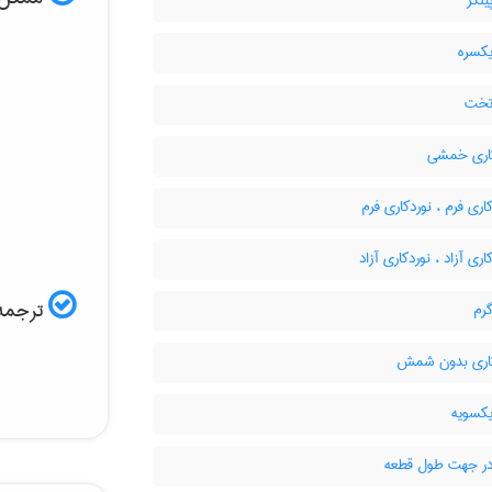
یلگر
یکسره
تخت
اری خمشی
اری فرم ، نورد‌کاری فرم
ری آزاد ، نورد‌کاری آزاد
ترجمه 
رم
اری بدون شمش
یکسویه
در جهت طول قطعه